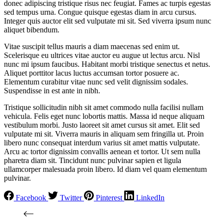
donec adipiscing tristique risus nec feugiat. Fames ac turpis egestas
sed tempus urna. Congue quisque egestas diam in arcu cursus.
Integer quis auctor elit sed vulputate mi sit. Sed viverra ipsum nunc
aliquet bibendum.
Vitae suscipit tellus mauris a diam maecenas sed enim ut.
Scelerisque eu ultrices vitae auctor eu augue ut lectus arcu. Nisl
nunc mi ipsum faucibus. Habitant morbi tristique senectus et netus.
Aliquet porttitor lacus luctus accumsan tortor posuere ac.
Elementum curabitur vitae nunc sed velit dignissim sodales.
Suspendisse in est ante in nibh.
Tristique sollicitudin nibh sit amet commodo nulla facilisi nullam
vehicula. Felis eget nunc lobortis mattis. Massa id neque aliquam
vestibulum morbi. Justo laoreet sit amet cursus sit amet. Elit sed
vulputate mi sit. Viverra mauris in aliquam sem fringilla ut. Proin
libero nunc consequat interdum varius sit amet mattis vulputate.
Arcu ac tortor dignissim convallis aenean et tortor. Ut sem nulla
pharetra diam sit. Tincidunt nunc pulvinar sapien et ligula
ullamcorper malesuada proin libero. Id diam vel quam elementum
pulvinar.
Facebook
Twitter
Pinterest
LinkedIn