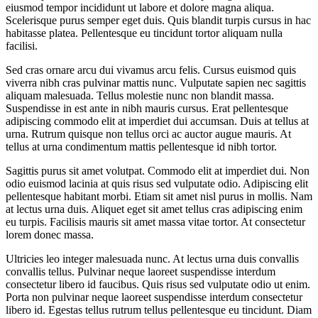
eiusmod tempor incididunt ut labore et dolore magna aliqua.
Scelerisque purus semper eget duis. Quis blandit turpis cursus in hac
habitasse platea. Pellentesque eu tincidunt tortor aliquam nulla
facilisi.
Sed cras ornare arcu dui vivamus arcu felis. Cursus euismod quis
viverra nibh cras pulvinar mattis nunc. Vulputate sapien nec sagittis
aliquam malesuada. Tellus molestie nunc non blandit massa.
Suspendisse in est ante in nibh mauris cursus. Erat pellentesque
adipiscing commodo elit at imperdiet dui accumsan. Duis at tellus at
urna. Rutrum quisque non tellus orci ac auctor augue mauris. At
tellus at urna condimentum mattis pellentesque id nibh tortor.
Sagittis purus sit amet volutpat. Commodo elit at imperdiet dui. Non
odio euismod lacinia at quis risus sed vulputate odio. Adipiscing elit
pellentesque habitant morbi. Etiam sit amet nisl purus in mollis. Nam
at lectus urna duis. Aliquet eget sit amet tellus cras adipiscing enim
eu turpis. Facilisis mauris sit amet massa vitae tortor. At consectetur
lorem donec massa.
Ultricies leo integer malesuada nunc. At lectus urna duis convallis
convallis tellus. Pulvinar neque laoreet suspendisse interdum
consectetur libero id faucibus. Quis risus sed vulputate odio ut enim.
Porta non pulvinar neque laoreet suspendisse interdum consectetur
libero id. Egestas tellus rutrum tellus pellentesque eu tincidunt. Diam